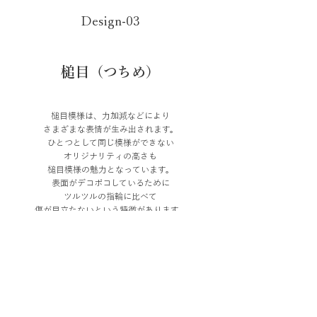
Design-03
​槌目（つちめ）
槌目模様は、力加減などにより
さまざまな表情が生み出されます。
ひとつとして同じ模様ができない
オリジナリティの高さも
槌目模様の魅力となっています。
表面がデコボコしているために
ツルツルの指輪に比べて
傷が目立たないという特徴があります。
長い間使い込めば使い込むほど
味が出てくるとも言われます。