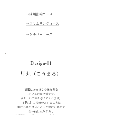
→結婚指輪コース
→スリムリングコース
→シルバーコース
Design-01
​甲丸（こうまる）
断面はかまぼこの様な形を
しているのが特徴です。
やさしい印象を与えてくれます。
『甲丸』の指輪のよいところは
着け心地が良いところが挙げられます
全体的に丸みがあり