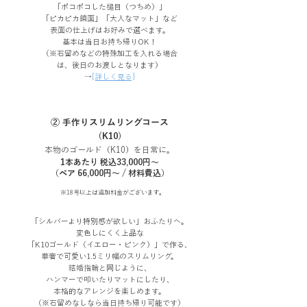
「ポコポコした槌目（つちめ）」
「ピカピカ鏡面」「大人なマット」など
表面の仕上げはお好みで選べます。
基本は当日お持ち帰りOK！
（※石留めなどの特殊加工を入れる場合
は、後日のお渡しとなります）
→
[詳しく見る]
​② 手作りスリムリングコース
(K10)
本物のゴールド（K10）を日常に。
1本あたり 税込33,000円〜
（ペア 66,000円〜 / 材料費込）
※18号以上は追加料金がございます。
「シルバーより特別感が欲しい」おふたりへ。
変色しにくく上品な
「K10ゴールド（イエロー・ピンク）」で作る、
華奢で可愛い1.5ミリ幅のスリムリング。
結婚指輪と同じように、
ハンマーで叩いたりマットにしたり、
本格的なアレンジを楽しめます。
（※石留めなしなら当日持ち帰り可能です）