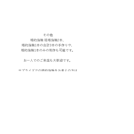
その他
婚約指輪 結婚指輪2本、
婚約指輪1本の合計3本の手作りや、
婚約指輪1本のみの制作も可能です。
お一人でのご来店も大歓迎です。
サプライズでの婚約指輪をお考えの方は
こちらをご覧ください。
→
プロポーズをお考えの方へ
・ベビーリング制作
赤ちゃんが生まれてきたことへの感謝の気持ちや、
「健やかに育ちますように」という意味を込めて、
ベビーリングを贈る方が増えています。
赤ちゃんが大きくなるまで
お母さんが日常的にベビーリングを
ペンダントトップとして身に付け、
20歳の誕生日のような