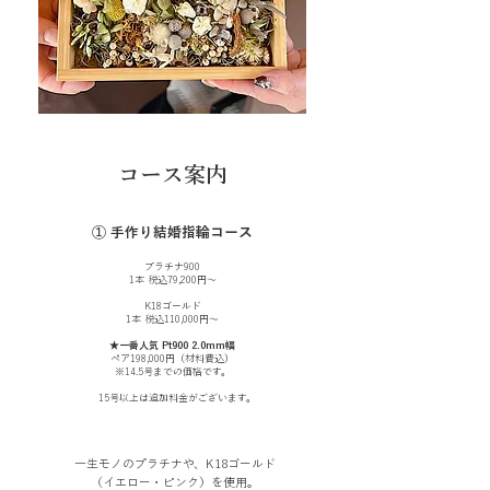
コース案内
​① 手作り結婚指輪コース
プラチナ900
1本 税込79,200円〜
K18ゴールド
1本 税込110,000円〜
★一番人気 Pt900 2.0mm幅
ペア198,000円（材料費込）
※14.5号までの価格です。
15号以上は追加料金がございます。
一生モノのプラチナや、K18ゴールド
（イエロー・ピンク）を使用。