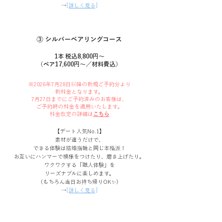
→
[詳しく見る]
③ シルバーペアリングコース
1本 税込8,800円〜
（ペア17,600円〜／材料費込）
※2026年7月28日以降の新規ご予約分より
新料金となります。
7月27日までにご予約済みのお客様は、
ご予約時の料金を適用いたします。
料金改定の詳細は
こちら
【デート人気No.1】
素材が違うだけで、
できる体験は結婚指輪と同じ本格派！
お互いにハンマーで模様をつけたり、磨き上げたり。
ワクワクする「職人体験」を
リーズナブルに楽しめます。
（もちろん当日お持ち帰りOK✨）
→
[詳しく見る]