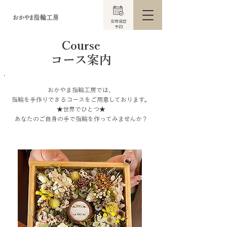
​空席確認
​予約
​Course
コース案内
おかやま指輪工房では、
指輪を手作りできるコースをご用意しております。
★世界でひとつ★
あなたのご自身の手で指輪を作ってみませんか？